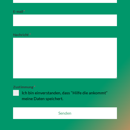
E-mail
*
Nachricht
*
Zustimmung
*
Ich bin einverstanden, dass "Hilfe die ankommt"
meine Daten speichert.
Senden