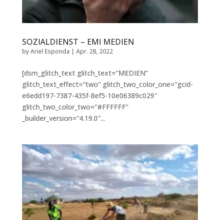
SOZIALDIENST – EMI MEDIEN
by
Ariel Esponda
|
Apr. 28, 2022
[dsm_glitch_text glitch_text=“MEDIEN“
glitch_text_effect=“two“ glitch_two_color_one=“gcid-
e6edd197-7387-435f-8ef5-10e06389c029″
glitch_two_color_two=“#FFFFFF“
_builder_version=“4.19.0″...